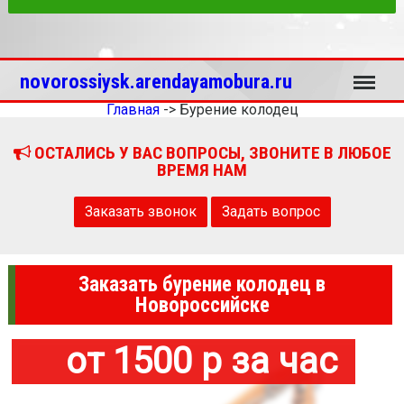
Меню
novorossiysk.arendayamobura.ru
Главная
->
Бурение колодец
ОСТАЛИСЬ У ВАС ВОПРОСЫ, ЗВОНИТЕ В ЛЮБОЕ
ВРЕМЯ НАМ
Заказать звонок
Задать вопрос
Заказать бурение колодец в
Новороссийске
от 1500 р за час