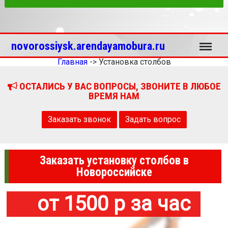
Меню
novorossiysk.arendayamobura.ru
Главная
->
Установка столбов
ОСТАЛИСЬ У ВАС ВОПРОСЫ, ЗВОНИТЕ В ЛЮБОЕ
ВРЕМЯ НАМ
Заказать звонок
Задать вопрос
Заказать установку столбов в
Новороссийске
от 1500 р за час