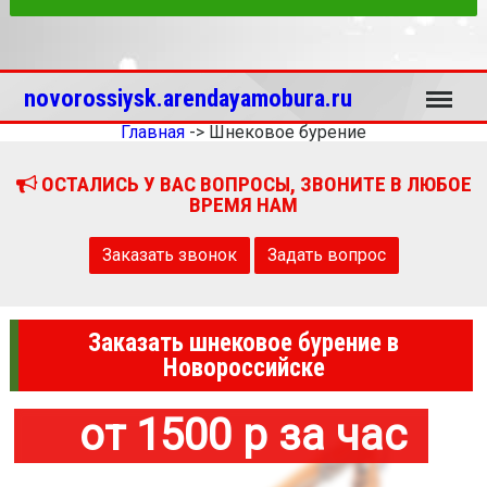
Меню
novorossiysk.arendayamobura.ru
Главная
->
Шнековое бурение
ОСТАЛИСЬ У ВАС ВОПРОСЫ, ЗВОНИТЕ В ЛЮБОЕ
ВРЕМЯ НАМ
Заказать звонок
Задать вопрос
Заказать шнековое бурение в
Новороссийске
от 1500 р за час